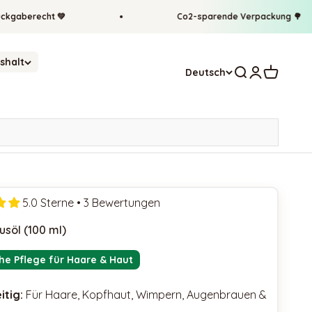
recht 💚
Co2-sparende Verpackung 🌳
shalt
Suche öffnen
Kundenkonto
Warenkor
Deutsch
5.0 Sterne • 3 Bewertungen
usöl (100 ml)
che Pflege für Haare & Haut
itig:
Für Haare, Kopfhaut, Wimpern, Augenbrauen &