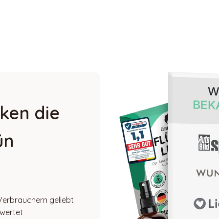
ken die
ün
Verbrauchern geliebt
ewertet