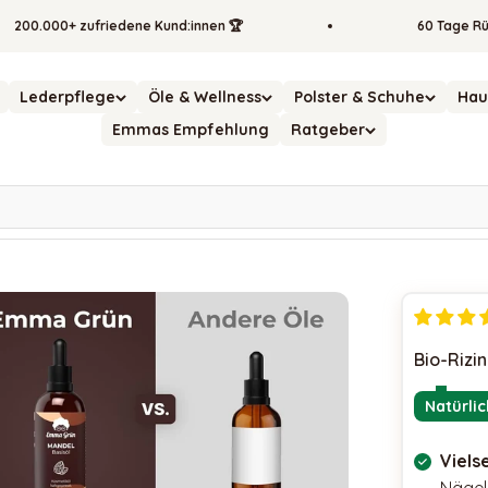
000+ zufriedene Kund:innen 🏆
60 Tage Rückgabe
Lederpflege
Öle & Wellness
Polster & Schuhe
Hau
Emmas Empfehlung
Ratgeber
Bio-Rizin
Natürli
Vielse