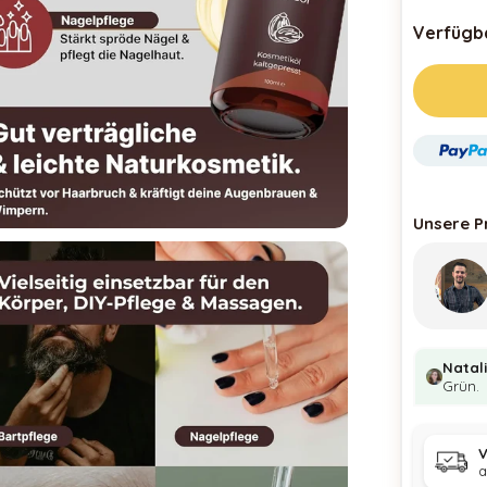
Verfügba
Unsere P
Natal
Grün.
V
a