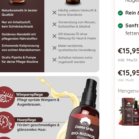
Nägel
Rein 
Sanft
fetten
Oster
€15,9
inkl. MwSt
€15,9
inkl. MwSt.
Mengenvo
100 ml