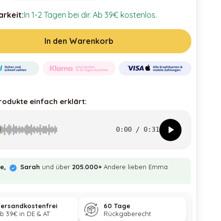
rkeit:
In 1-2 Tagen bei dir. Ab 39€ kostenlos.
In den Warenkorb
rodukte einfach erklärt:
0:00
/
0:31
ie,
Sarah
und über
205.000+
Andere lieben Emma
ersandkostenfrei
60 Tage
b 39€ in DE & AT
Rückgaberecht