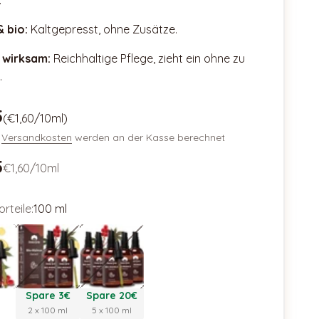
.
& bio:
Kaltgepresst, ohne Zusätze.
 wirksam:
Reichhaltige Pflege, zieht ein ohne zu
.
aktion 🐣
5
(€1,60/10ml)
.
Versandkosten
werden an der Kasse berechnet
5
€1,60/10ml
rteile:
100 ml
2 x 100 ml
5 x 100 ml
Spare 3€
Spare 20€
2 x 100 ml
5 x 100 ml