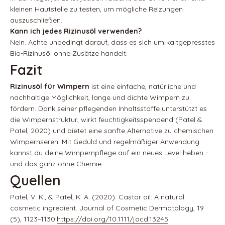
kleinen Hautstelle zu testen, um mögliche Reizungen
auszuschließen.
Kann ich jedes Rizinusöl verwenden?
Nein. Achte unbedingt darauf, dass es sich um kaltgepresstes
Bio-Rizinusöl ohne Zusätze handelt.
Fazit
Rizinusöl für Wimpern
ist eine einfache, natürliche und
nachhaltige Möglichkeit, lange und dichte Wimpern zu
fördern. Dank seiner pflegenden Inhaltsstoffe unterstützt es
die Wimpernstruktur, wirkt feuchtigkeitsspendend (Patel &
Patel, 2020) und bietet eine sanfte Alternative zu chemischen
Wimpernseren. Mit Geduld und regelmäßiger Anwendung
kannst du deine Wimpernpflege auf ein neues Level heben -
und das ganz ohne Chemie.
Quellen
Patel, V. K., & Patel, K. A. (2020). Castor oil: A natural
cosmetic ingredient.
Journal of Cosmetic Dermatology, 19
(5), 1123–1130.
https://doi.org/10.1111/jocd.13245