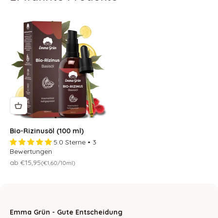
Bio-Rizinusöl (100 ml)
5.0 Sterne • 3
Bewertungen
Osteraktion 🐣
ab €15,95
(€1,60/10ml)
Emma Grün - Gute Entscheidung