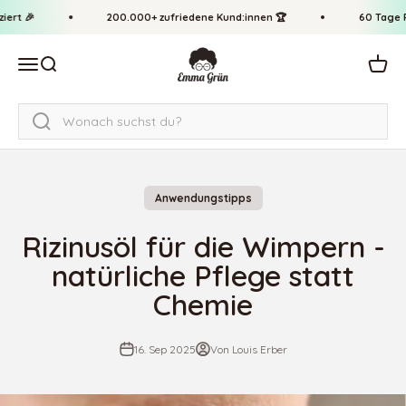
Zum Inhalt springen
↵
↵
↵
↵
Zum Inhalt springen
Zum Menü springen
Fußzeile springen
Barrierefreiheits-Widget öffnen
ert 🎉
200.000+ zufriedene Kund:innen 🏆
60 Tage R
Emma Grün
Navigationsmenü öffnen
Suche öffnen
Waren
Anwendungstipps
Rizinusöl für die Wimpern -
natürliche Pflege statt
Chemie
16. Sep 2025
Von Louis Erber