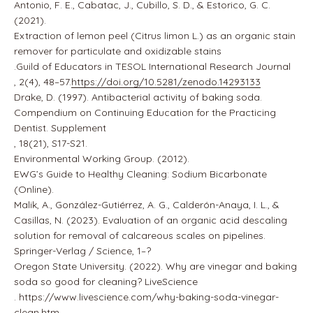
Antonio, F. E., Cabatac, J., Cubillo, S. D., & Estorico, G. C.
(2021).
Extraction of lemon peel (Citrus limon L.) as an organic stain
remover for particulate and oxidizable stains
.
Guild of Educators in TESOL International Research Journal
, 2(4), 48–57.
https://doi.org/10.5281/zenodo.14293133
Drake, D. (1997).
Antibacterial activity of baking soda
.
Compendium on Continuing Education for the Practicing
Dentist. Supplement
, 18(21), S17-S21.
Environmental Working Group. (2012).
EWG’s Guide to Healthy Cleaning: Sodium Bicarbonate
(Online).
Malik, A., González-Gutiérrez, A. G., Calderón-Anaya, I. L., &
Casillas, N. (2023). Evaluation of an organic acid descaling
solution for removal of calcareous scales on pipelines.
Springer-Verlag / Science
, 1–?
Oregon State University. (2022). Why are vinegar and baking
soda so good for cleaning?
LiveScience
. https://www.livescience.com/why-baking-soda-vinegar-
clean.htm