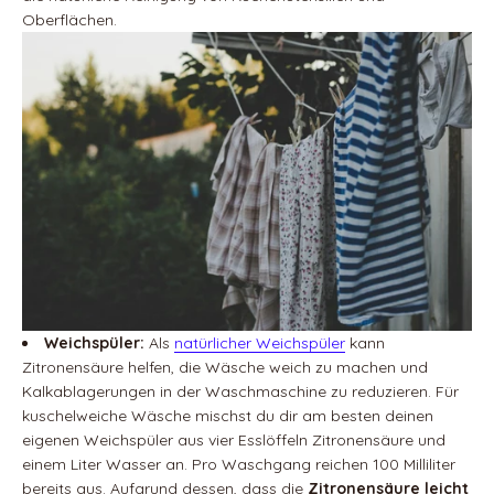
Oberflächen.
Weichspüler:
Als
natürlicher Weichspüler
kann
Zitronensäure helfen, die Wäsche weich zu machen und
Kalkablagerungen in der Waschmaschine zu reduzieren. Für
kuschelweiche Wäsche mischst du dir am besten deinen
eigenen Weichspüler aus vier Esslöffeln Zitronensäure und
einem Liter Wasser an. Pro Waschgang reichen 100 Milliliter
bereits aus. Aufgrund dessen, dass die
Zitronensäure leicht