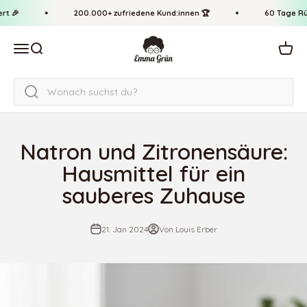
Zum Inhalt springen
↵
↵
↵
↵
Zum Inhalt springen
Zum Menü springen
Fußzeile springen
Barrierefreiheits-Widget öffnen
 🎉
200.000+ zufriedene Kund:innen 🏆
60 Tage Rück
Emma Grün
Navigationsmenü öffnen
Suche öffnen
Waren
Natron und Zitronensäure:
Hausmittel für ein
sauberes Zuhause
21. Jan 2024
Von Louis Erber