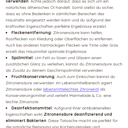
verwenden
. Achte jedoch darauf, dass es sich um ein
natürliches ätherisches Öl handelt. Somit stellst du sicher,
dass es ohne Bedenken in sämtlichen Bereichen des
Haushalts eingesetzt werden kann und du aufgrund der
kraftvollen Eigenschaften perfekte Ergebnisse erzielst.
Fleckenentfernung:
Zitronensäure kann helfen,
Rostflecken von Kleidung oder Oberflächen zu entfernen.
Auch bei anderen hartnäckigen Flecken wie Tinte oder Gras
erzielt das Hausmittel optimale Ergebnisse.
Spülmittel:
Um Fett zu lösen und Gläsern einen
zusätzlichen Glanz zu verleihen, kannst du Zitronensäure auch
als Zusatz zu deinem Geschirrspülmittel verwenden.
Fruchtkonservierung:
Auch zum Einkochen kannst du
Zitronensäure verwenden. Im Lebensmittelbereich agiert
Zitronensäure oder
lebensmittelechtes Zitronenöl
als
Konservierungsmittel und verleiht Marmelade & Co. eine
leichte Zitrusnote.
Desinfektionsmittel:
Aufgrund ihrer antibakteriellen
Eigenschaften wirkt
Zitronensäure desinfizierend und
eliminiert Bakterien
. Diese Tatsache macht sie perfekt für
die natürliche Reinigung von Küchenutensilien und