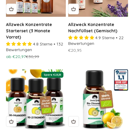
Allzweck Konzentrate
Allzweck Konzentrate
Starterset (3 Monate
Nachfüllset (Gemischt)
Vorrat)
4.9 Sterne • 22
Bewertungen
4.8 Sterne • 132
Bewertungen
Osteraktion 🐣
€20,95
Osteraktion 🐣
Regulärer Preis
ab €20,97
€30,99
Spare €23,33