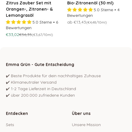
Zitrus Zauber Set mit
Bio-Zitronenöl (30 ml)
Orangen-, Zitronen- &
5.0 Sterne • 4
Lemongrasöl
Bewertungen
Osteraktion 🐣
5.0 Sterne • 6
ab €13,43
(€4,48/10ml)
Bewertungen
Osteraktion 🐣
Regulärer Preis
€33,02
€56,35
(€3,67/10ml)
Emma Grün - Gute Entscheidung
✔️ Beste Produkte für dein nachhaltiges Zuhause
✔️ Klimaneutraler Versand
✔️ 1-2 Tage Lieferzeit in Deutschland
✔️ über 200.000 zufriedene Kunden
Entdecken
Über uns
Sets
Unsere Mission