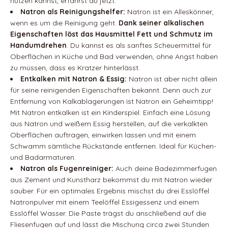
nutzen kannst, erfährst du jetzt:
Natron als Reinigungshelfer:
Natron ist ein Alleskönner,
wenn es um die Reinigung geht.
Dank seiner alkalischen
Eigenschaften löst das Hausmittel Fett und Schmutz im
Handumdrehen
. Du kannst es als sanftes Scheuermittel für
Oberflächen in Küche und Bad verwenden, ohne Angst haben
zu müssen, dass es Kratzer hinterlässt.
Entkalken mit Natron & Essig:
Natron ist aber nicht allein
für seine reinigenden Eigenschaften bekannt. Denn auch zur
Entfernung von Kalkablagerungen ist Natron ein Geheimtipp!
Mit Natron entkalken ist ein Kinderspiel. Einfach eine Lösung
aus Natron und weißem Essig herstellen, auf die verkalkten
Oberflächen auftragen, einwirken lassen und mit einem
Schwamm sämtliche Rückstände entfernen. Ideal für Küchen-
und Badarmaturen.
Natron als Fugenreiniger:
Auch deine Badezimmerfugen
aus Zement und Kunstharz bekommst du mit Natron wieder
sauber. Für ein optimales Ergebnis mischst du drei Esslöffel
Natronpulver mit einem Teelöffel Essigessenz und einem
Esslöffel Wasser. Die Paste trägst du anschließend auf die
Fliesenfugen auf und lässt die Mischung circa zwei Stunden