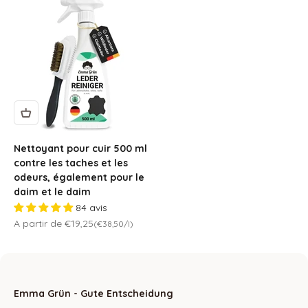
Nettoyant pour cuir 500 ml
contre les taches et les
odeurs, également pour le
daim et le daim
84 avis
Prix de vente
A partir de €19,25
(€38,50/l)
Emma Grün - Gute Entscheidung