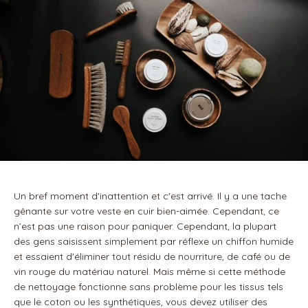
Un bref moment d'inattention et c'est arrivé. Il y a une tache
gênante sur votre veste en cuir bien-aimée. Cependant, ce
n’est pas une raison pour paniquer. Cependant, la plupart
des gens saisissent simplement par réflexe un chiffon humide
et essaient d'éliminer tout résidu de nourriture, de café ou de
vin rouge du matériau naturel. Mais même si cette méthode
de nettoyage fonctionne sans problème pour les tissus tels
que le coton ou les synthétiques, vous devez utiliser des