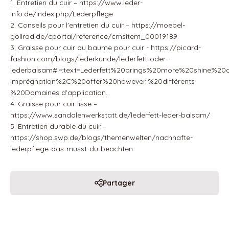
1. Entretien du cuir – https://www.leder-
info.de/index.php/Lederpflege
2. Conseils pour l'entretien du cuir – https://moebel-
gollrad.de/cportal/reference/cmsitem_00019189
3. Graisse pour cuir ou baume pour cuir - https://picard-
fashion.com/blogs/lederkunde/lederfett-oder-
lederbalsam#:~:text=Lederfett%20brings%20more%20shine%20
imprégnation%2C%20offer%20however %20différents
%20Domaines d'application.
4. Graisse pour cuir lisse –
https://www.sandalenwerkstatt.de/lederfett-leder-balsam/
5. Entretien durable du cuir –
https://shop.swp.de/blogs/themenwelten/nachhafte-
lederpflege-das-musst-du-beachten
Partager