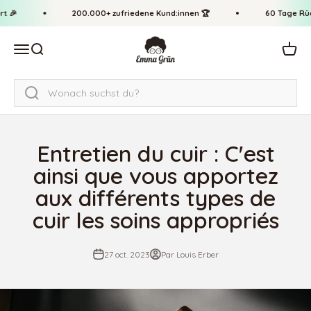
Passer au contenu
↵
↵
↵
↵
Zum Inhalt springen
Zum Menü springen
Fußzeile springen
Barrierefreiheits-Widget öffnen
 🎉
200.000+ zufriedene Kund:innen 🏆
60 Tage Rück
Emma Grün
Ouvrir la navigation
Ouvrir la recherche
Voir l
Entretien du cuir : C'est
ainsi que vous apportez
aux différents types de
cuir les soins appropriés
27 oct. 2023
Par Louis Erber