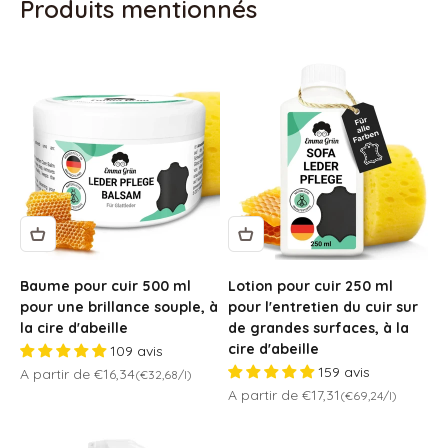
Baume pour cuir 500 ml
Lotion pour cuir 250 ml
pour une brillance souple, à
pour l'entretien du cuir sur
la cire d'abeille
de grandes surfaces, à la
cire d'abeille
109 avis
159 avis
Prix de vente
A partir de €16,34
(€32,68/l)
Prix de vente
A partir de €17,31
(€69,24/l)