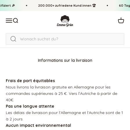
Passer au contenu
↵
↵
↵
↵
Zum Inhalt springen
Zum Menü springen
Fußzeile springen
Barrierefreiheits-Widget öffnen
fiziert 🎉
200.000+ zufriedene Kund:innen 🏆
60 Tag
Emma Grün
Ouvrir la navigation
Ouvrir la recherche
Voir l
Informations sur la livraison
Frais de port équitables
Nous livrons la livraison gratuite en Allemagne pour les
commandes supérieures à 25 €. Vers l'Autriche à partir de
40€.
Pas une longue attente
Les délais de livraison pour l'Allemagne et l'Autriche sont de 1
à 2 jours.
Aucun impact environnemental