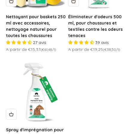
Nettoyant pour baskets 250
Éliminateur d'odeurs 500
ml avec accessoires,
ml, pour chaussures et
nettoyage naturel pour
textiles contre les odeurs
toutes les chaussures
tenaces
27 avis
39 avis
Prix de vente
Prix de vente
A partir de €15,37
A partir de €19,25
(€61,48/l)
(€38,50/l)
Spray d'imprégnation pour