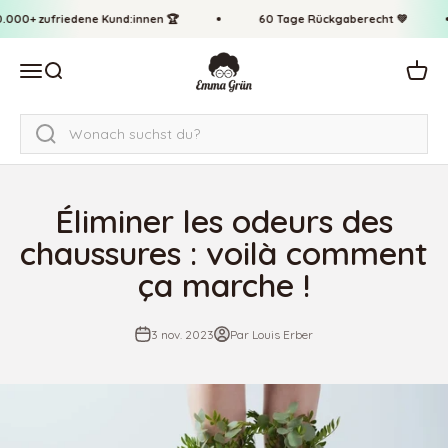
Passer au contenu
↵
↵
↵
↵
Zum Inhalt springen
Zum Menü springen
Fußzeile springen
Barrierefreiheits-Widget öffnen
00+ zufriedene Kund:innen 🏆
60 Tage Rückgaberecht 💚
Emma Grün
Ouvrir la navigation
Ouvrir la recherche
Voir l
Éliminer les odeurs des
chaussures : voilà comment
ça marche !
3 nov. 2023
Par Louis Erber