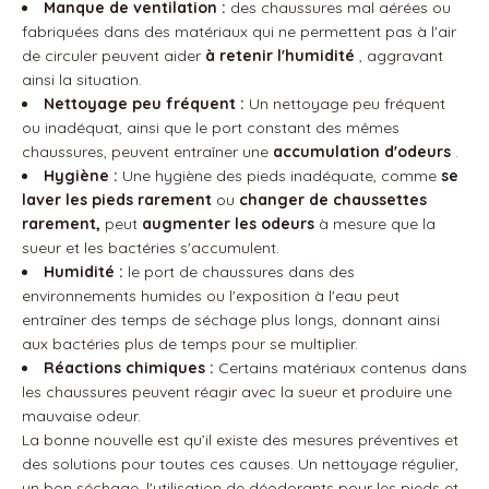
Manque de ventilation :
des chaussures mal aérées ou
fabriquées dans des matériaux qui ne permettent pas à l'air
de circuler peuvent aider
à retenir l'humidité
, aggravant
ainsi la situation.
Nettoyage peu fréquent :
Un nettoyage peu fréquent
ou inadéquat, ainsi que le port constant des mêmes
chaussures, peuvent entraîner une
accumulation d'odeurs
.
Hygiène :
Une hygiène des pieds inadéquate, comme
se
laver les pieds rarement
ou
changer de chaussettes
rarement,
peut
augmenter les odeurs
à mesure que la
sueur et les bactéries s'accumulent.
Humidité :
le port de chaussures dans des
environnements humides ou l'exposition à l'eau peut
entraîner des temps de séchage plus longs, donnant ainsi
aux bactéries plus de temps pour se multiplier.
Réactions chimiques :
Certains matériaux contenus dans
les chaussures peuvent réagir avec la sueur et produire une
mauvaise odeur.
La bonne nouvelle est qu’il existe des mesures préventives et
des solutions pour toutes ces causes. Un nettoyage régulier,
un bon séchage, l'utilisation de déodorants pour les pieds et