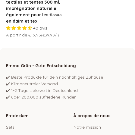
textiles et tentes 500 ml,
imprégnation naturelle
également pour les tissus
en daim et tex
40 avis
Prix de vente
A partir de €19,95
(€39,90/l)
Emma Grün - Gute Entscheidung
✔️ Beste Produkte für dein nachhaltiges Zuhause
✔️ Klimaneutraler Versand
✔️ 1-2 Tage Lieferzeit in Deutschland
✔️ über 200.000 zufriedene Kunden
Entdecken
À propos de nous
Sets
Notre mission