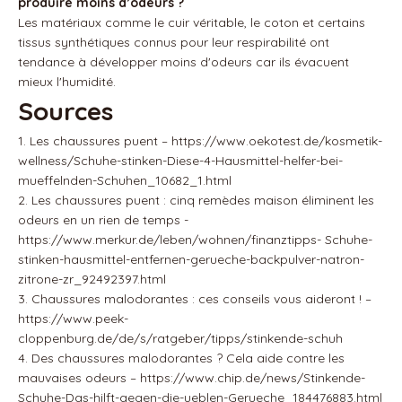
produire moins d’odeurs ?
Les matériaux comme le cuir véritable, le coton et certains
tissus synthétiques connus pour leur respirabilité ont
tendance à développer moins d'odeurs car ils évacuent
mieux l'humidité.
Sources
1. Les chaussures puent – ​​https://www.oekotest.de/kosmetik-
wellness/Schuhe-stinken-Diese-4-Hausmittel-helfer-bei-
mueffelnden-Schuhen_10682_1.html
2. Les chaussures puent : cinq remèdes maison éliminent les
odeurs en un rien de temps -
https://www.merkur.de/leben/wohnen/finanztipps- Schuhe-
stinken-hausmittel-entfernen-gerueche-backpulver-natron-
zitrone-zr_92492397.html
3. Chaussures malodorantes : ces conseils vous aideront ! –
https://www.peek-
cloppenburg.de/de/s/ratgeber/tipps/stinkende-schuh
4. Des chaussures malodorantes ? Cela aide contre les
mauvaises odeurs – https://www.chip.de/news/Stinkende-
Schuhe-Das-hilft-gegen-die-ueblen-Gerueche_184476883.html