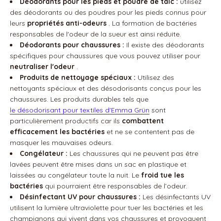
Déodorants pour les pieds et poudre de talc :
utilisez
des déodorants ou des poudres pour les pieds connus pour
leurs
propriétés anti-odeurs
. La formation de bactéries
responsables de l'odeur de la sueur est ainsi réduite.
Déodorants pour chaussures :
Il existe des déodorants
spécifiques pour chaussures que vous pouvez utiliser pour
neutraliser l'odeur
.
Produits de nettoyage spéciaux :
Utilisez des
nettoyants spéciaux et des désodorisants conçus pour les
chaussures. Les produits durables tels que
le désodorisant pour textiles d'Emma Grün
sont
particulièrement productifs car ils
combattent
efficacement les bactéries
et ne se contentent pas de
masquer les mauvaises odeurs.
Congélateur :
Les chaussures qui ne peuvent pas être
lavées peuvent être mises dans un sac en plastique et
laissées au congélateur toute la nuit. Le
froid tue les
bactéries
qui pourraient être responsables de l’odeur.
Désinfectant UV pour chaussures :
Les désinfectants UV
utilisent la lumière ultraviolette pour tuer les bactéries et les
champignons qui vivent dans vos chaussures et provoquent