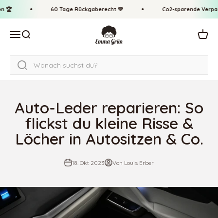
Zum Inhalt springen
↵
↵
↵
↵
Zum Inhalt springen
Zum Menü springen
Fußzeile springen
Barrierefreiheits-Widget öffnen
 🏆
60 Tage Rückgaberecht 💚
Co2-sparende Verpack
Emma Grün
Navigationsmenü öffnen
Suche öffnen
Waren
Auto-Leder reparieren: So
flickst du kleine Risse &
Löcher in Autositzen & Co.
18. Okt 2023
Von Louis Erber