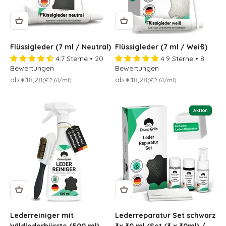
Flüssigleder (7 ml / Neutral)
Flüssigleder (7 ml / Weiß)
4.7 Sterne • 20
4.9 Sterne • 8
Bewertungen
Bewertungen
Osteraktion 🐣
Osteraktion 🐣
ab €18,28
ab €18,28
(€2,61/ml)
(€2,61/ml)
Aktion
Lederreiniger mit
Lederreparatur Set schwarz
Wildlederbürste (500 ml)
3x 30 ml (Set (3 x 30ml) /