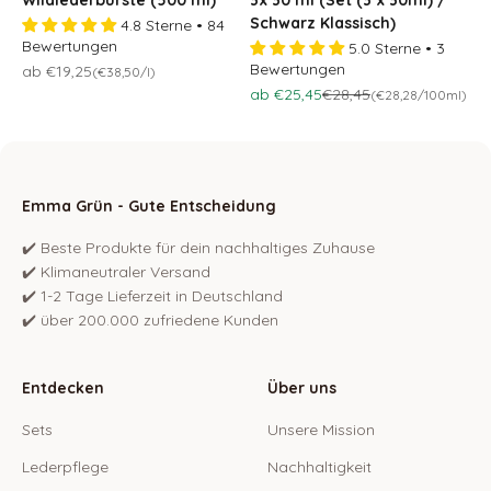
Schwarz Klassisch)
4.8 Sterne • 84
Bewertungen
5.0 Sterne • 3
Bewertungen
Osteraktion 🐣
ab €19,25
(€38,50/l)
Osteraktion 🐣
Regulärer Preis
ab €25,45
€28,45
(€28,28/100ml)
Emma Grün - Gute Entscheidung
✔️ Beste Produkte für dein nachhaltiges Zuhause
✔️ Klimaneutraler Versand
✔️ 1-2 Tage Lieferzeit in Deutschland
✔️ über 200.000 zufriedene Kunden
Entdecken
Über uns
Sets
Unsere Mission
Lederpflege
Nachhaltigkeit