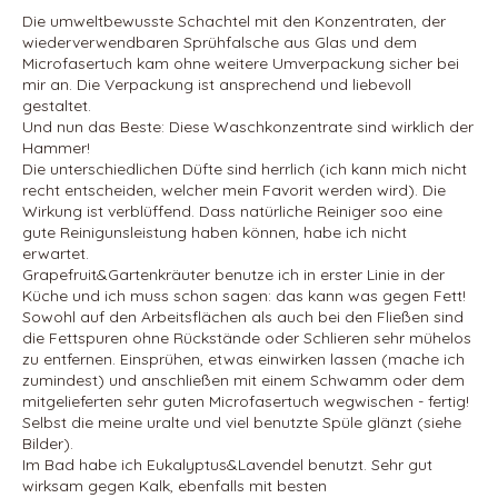
Die umweltbewusste Schachtel mit den Konzentraten, der
wiederverwendbaren Sprühfalsche aus Glas und dem
Microfasertuch kam ohne weitere Umverpackung sicher bei
mir an. Die Verpackung ist ansprechend und liebevoll
gestaltet.
Und nun das Beste: Diese Waschkonzentrate sind wirklich der
Hammer!
Die unterschiedlichen Düfte sind herrlich (ich kann mich nicht
recht entscheiden, welcher mein Favorit werden wird). Die
Wirkung ist verblüffend. Dass natürliche Reiniger soo eine
gute Reinigunsleistung haben können, habe ich nicht
erwartet.
Grapefruit&Gartenkräuter benutze ich in erster Linie in der
Küche und ich muss schon sagen: das kann was gegen Fett!
Sowohl auf den Arbeitsflächen als auch bei den Fließen sind
die Fettspuren ohne Rückstände oder Schlieren sehr mühelos
zu entfernen. Einsprühen, etwas einwirken lassen (mache ich
zumindest) und anschließen mit einem Schwamm oder dem
mitgelieferten sehr guten Microfasertuch wegwischen - fertig!
Selbst die meine uralte und viel benutzte Spüle glänzt (siehe
Bilder).
Im Bad habe ich Eukalyptus&Lavendel benutzt. Sehr gut
wirksam gegen Kalk, ebenfalls mit besten