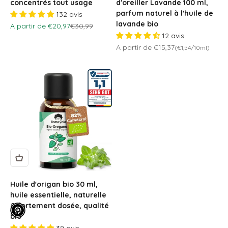
concentrés tout usage
d'oreiller Lavande 100 ml,
parfum naturel à l'huile de
132 avis
lavande bio
Prix de vente
Prix normal
A partir de €20,97
€30,99
12 avis
Prix de vente
A partir de €15,37
(€1,54/10ml)
Huile d'origan bio 30 ml,
huile essentielle, naturelle
& fortement dosée, qualité
bio
39 avis