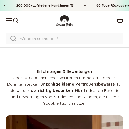
Passer au contenu
↵
↵
↵
↵
Zum Inhalt springen
Zum Menü springen
Fußzeile springen
Barrierefreiheits-Widget öffnen
200.000+ zufriedene Kund:innen 🏆
60 Tage Rückgaberecht 
Emma Grün
Ouvrir la navigation
Ouvrir la recherche
Voir l
Erfahrungen & Bewertungen
Über 100.000 Menschen vertrauen Emma Grün bereits.
Dahinter stecken
unzählige kleine Vertrauensbeweise
, für
die wir uns
aufrichtig bedanken
. Hier findest du Berichte
und Bewertungen von Kundinnen und Kunden, die unsere
Produkte täglich nutzen.