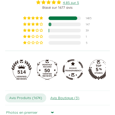
4.85 sur 5
Basé sur 1677 avis
1485
147
39
1
5
50
514
Avis Produits (
1674
)
Avis Boutique (
3
)
Sort by