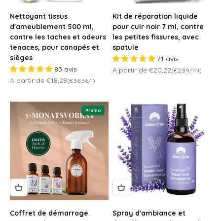
Nettoyant tissus
Kit de réparation liquide
d'ameublement 500 ml,
pour cuir noir 7 ml, contre
contre les taches et odeurs
les petites fissures, avec
tenaces, pour canapés et
spatule
sièges
71 avis
83 avis
Prix de vente
A partir de €20,22
(€2,89/ml)
Prix de vente
A partir de €18,28
(€36,56/l)
Promo
Coffret de démarrage
Spray d'ambiance et