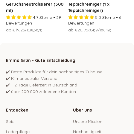
Geruchsneutralisierer (500
Teppichreiniger (1 x
ml)
Teppichreiniger)
4.7 Sterne • 39
5.0 Sterne • 6
Bewertungen
Bewertungen
Osteraktion 🐣
Osteraktion 🐣
ab €19,25
ab €20,95
(€38,50/l)
(€4,19/100ml)
Emma Grün - Gute Entscheidung
✔️ Beste Produkte für dein nachhaltiges Zuhause
✔️ Klimaneutraler Versand
✔️ 1-2 Tage Lieferzeit in Deutschland
✔️ über 200.000 zufriedene Kunden
Entdecken
Über uns
Sets
Unsere Mission
Lederpflege
Nachhaltigkeit