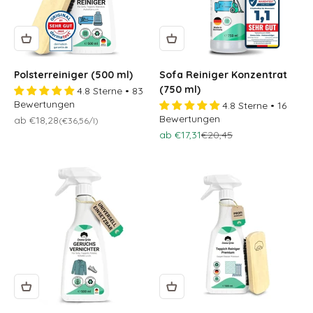
Polsterreiniger (500 ml)
Sofa Reiniger Konzentrat
(750 ml)
4.8 Sterne • 83
Bewertungen
4.8 Sterne • 16
Bewertungen
Osteraktion 🐣
ab €18,28
(€36,56/l)
Osteraktion 🐣
Regulärer Preis
ab €17,31
€20,45