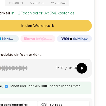
2 x 500 ml
5 x 500 ml
12 x 500ml
rkeit:
In 1-2 Tagen bei dir. Ab 39€ kostenlos.
In den Warenkorb
rodukte einfach erklärt:
0:00
/
0:31
ie,
Sarah
und über
205.000+
Andere lieben Emma
ersandkostenfrei
60 Tage