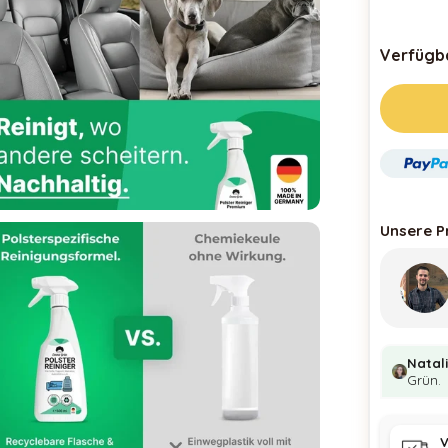
Verfügba
Unsere P
Natal
Grün.
V