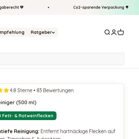
cht 💚
Co2-sparende Verpackung 🌳
Suche öffnen
Kundenkonto
Warenkor
mpfehlung
Ratgeber
4.8 Sterne • 83 Bewertungen
einiger (500 ml)
i Fett- & Rotweinflecken
tiefe Reinigung:
Entfernt hartnäckige Flecken auf