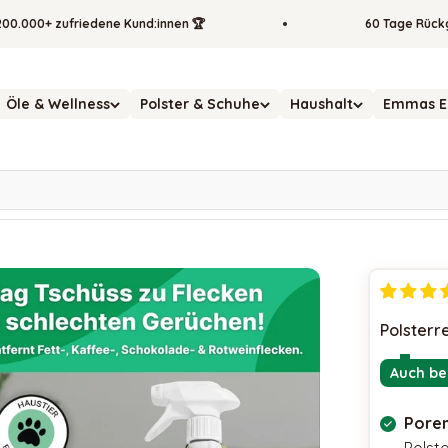
+ zufriedene Kund:innen 🏆
60 Tage Rückgabere
Öle & Wellness
Polster & Schuhe
Haushalt
Emmas E
Polsterr
Auch be
Poren