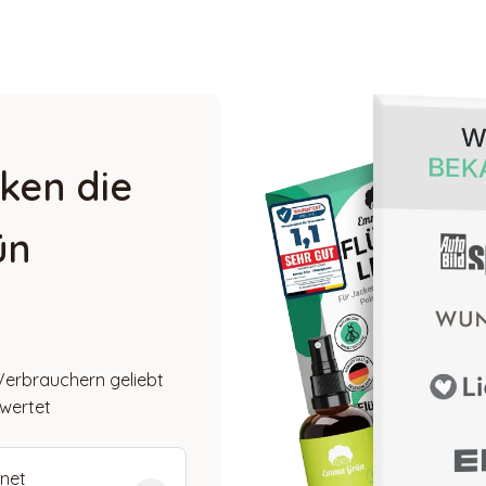
ken die
ün
Verbrauchern geliebt
ewertet
net