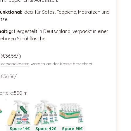
rn, Teppichen & Autositzen.
funktional:
Ideal für Sofas, Teppiche, Matratzen und
tze.
altig:
Hergestellt in Deutschland, verpackt in einer
lebaren Sprühflasche.
aktion 🐣
8
(€36,56/l)
.
Versandkosten
werden an der Kasse berechnet
8
€36,56/l
rteile:
500 ml
2 x 500 ml
5 x 500 ml
12 x 500ml
Spare 14€
Spare 42€
Spare 98€