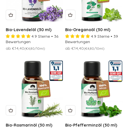
Bio-Lavendelöl (30 ml)
Bio-Oreganoöl (30 ml)
4.9 Sterne • 36
4.9 Sterne • 39
Bewertungen
Bewertungen
Osteraktion 🐣
Osteraktion 🐣
ab €14,40
ab €14,40
(€4,80/10ml)
(€4,80/10ml)
Bio-Rosmarinöl (30 ml)
Bio-Pfefferminzöl (30 ml)