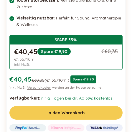
100% naturbelassen:
Reinste ätherische Öle, ohne
Zusätze.
Vielseitig nutzbar:
Perfekt für Sauna, Aromatherapie
& Wellness.
SPARE 33%.
€40,45
€60,35
Spare €19,90
€1,35/10ml
inkl. MwSt.
Osteraktion 🐣
€40,45
Regulärer Preis
Spare €19,90
€60,35
(€1,35/10ml)
inkl. MwSt.
Versandkosten
werden an der Kasse berechnet
Verfügbarkeit:
In 1-2 Tagen bei dir. Ab 39€ kostenlos.
In den Warenkorb