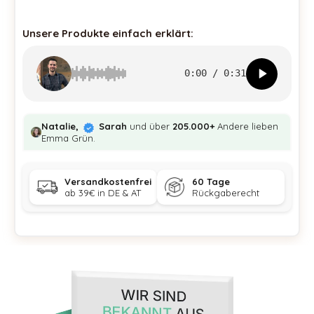
Unsere Produkte einfach erklärt:
0:00
/
0:31
Natalie,
Sarah
und über
205.000+
Andere lieben
Emma Grün.
Versandkostenfrei
60 Tage
ab 39€ in DE & AT
Rückgaberecht