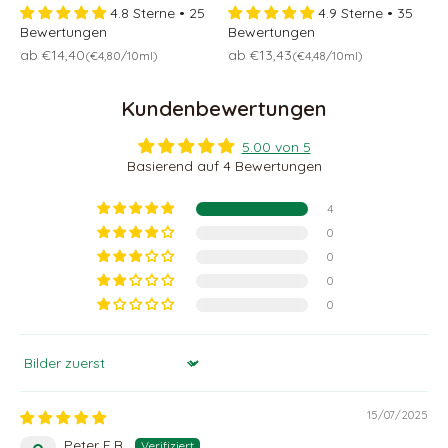
4.8 Sterne • 25
4.9 Sterne • 35
Bewertungen
Bewertungen
Osteraktion 🐣
Osteraktion 🐣
ab €14,40
ab €13,43
(€4,80/10ml)
(€4,48/10ml)
Kundenbewertungen
5.00 von 5
Basierend auf 4 Bewertungen
4
0
0
0
0
Sort by
15/07/2025
Peter F.B.