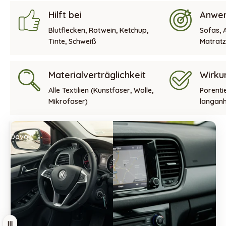
Hilft bei
Anwen
Blutflecken, Rotwein, Ketchup,
Sofas, 
Tinte, Schweiß
Matrat
Materialverträglichkeit
Wirku
Alle Textilien (Kunstfaser, Wolle,
Porenti
Mikrofaser)
langanh
Davor
Danach