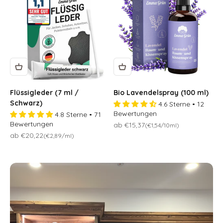
Flüssigleder (7 ml /
Bio Lavendelspray (100 ml)
Schwarz)
4.6 Sterne • 12
Bewertungen
4.8 Sterne • 71
Bewertungen
Osteraktion 🐣
ab €15,37
(€1,54/10ml)
Osteraktion 🐣
ab €20,22
(€2,89/ml)