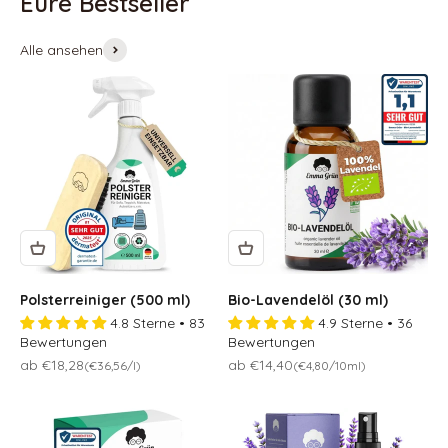
Alle ansehen
Polsterreiniger (500 ml)
Bio-Lavendelöl (30 ml)
4.8 Sterne • 83
4.9 Sterne • 36
Bewertungen
Bewertungen
Osteraktion 🐣
Osteraktion 🐣
ab €18,28
ab €14,40
(€36,56/l)
(€4,80/10ml)