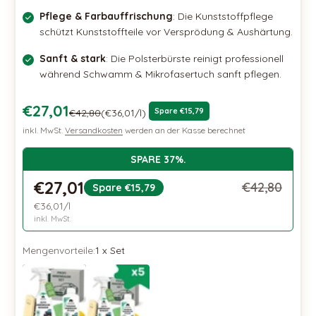
Pflege & Farbauffrischung
: Die Kunststoffpflege
schützt Kunststoffteile vor Versprödung & Aushärtung.
Sanft & stark
: Die Polsterbürste reinigt professionell
während Schwamm & Mikrofasertuch sanft pflegen.
Osteraktion 🐣
€27,01
Regulärer Preis
Spare €15,79
€42,80
(€36,01/l)
inkl. MwSt.
Versandkosten
werden an der Kasse berechnet
SPARE 37%.
€27,01
€42,80
Spare €15,79
€36,01/l
inkl. MwSt.
Mengenvorteile:
1 x Set
1 x Set
5 x Set