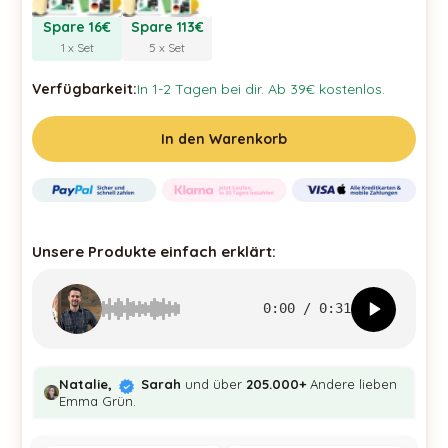
Spare 16€
Spare 113€
1 x Set
5 x Set
Verfügbarkeit:
In 1-2 Tagen bei dir. Ab 39€ kostenlos.
In den Warenkorb
Unsere Produkte einfach erklärt:
0:00
/
0:31
Natalie,
Sarah
und über
205.000+
Andere lieben
Emma Grün.